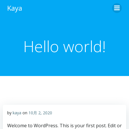
コ
Kaya
ン
テ
ン
ツ
へ
Hello world!
ス
キ
ッ
プ
by
kaya
on
10月 2, 2020
Welcome to WordPress. This is your first post. Edit or