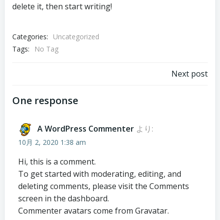
delete it, then start writing!
Categories:
Uncategorized
Tags:
No Tag
投
Next post
稿
One response
ナ
A WordPress Commenter
より:
ビ
10月 2, 2020 1:38 am
Hi, this is a comment.
ゲ
To get started with moderating, editing, and
deleting comments, please visit the Comments
ー
screen in the dashboard.
Commenter avatars come from
Gravatar
.